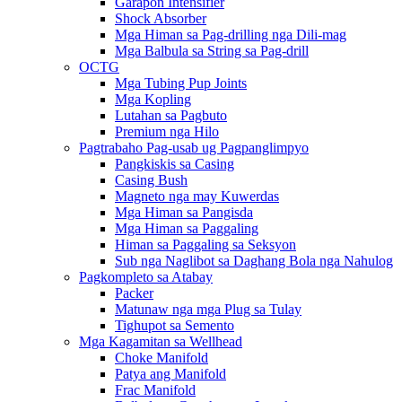
Garapon Intensifier
Shock Absorber
Mga Himan sa Pag-drilling nga Dili-mag
Mga Balbula sa String sa Pag-drill
OCTG
Mga Tubing Pup Joints
Mga Kopling
Lutahan sa Pagbuto
Premium nga Hilo
Pagtrabaho Pag-usab ug Pagpanglimpyo
Pangkiskis sa Casing
Casing Bush
Magneto nga may Kuwerdas
Mga Himan sa Pangisda
Mga Himan sa Paggaling
Himan sa Paggaling sa Seksyon
Sub nga Naglibot sa Daghang Bola nga Nahulog
Pagkompleto sa Atabay
Packer
Matunaw nga mga Plug sa Tulay
Tighupot sa Semento
Mga Kagamitan sa Wellhead
Choke Manifold
Patya ang Manifold
Frac Manifold