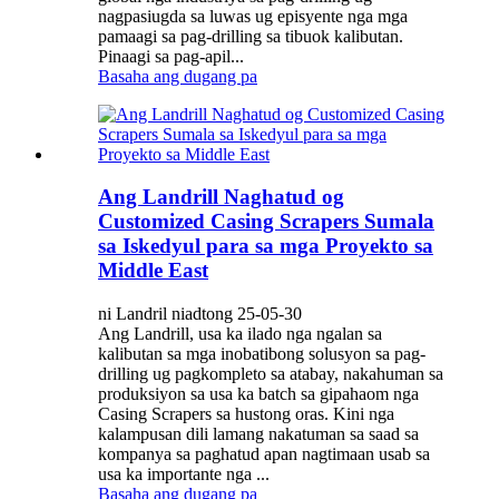
nagpasiugda sa luwas ug episyente nga mga
pamaagi sa pag-drilling sa tibuok kalibutan.
Pinaagi sa pag-apil...
Basaha ang dugang pa
Ang Landrill Naghatud og
Customized Casing Scrapers Sumala
sa Iskedyul para sa mga Proyekto sa
Middle East
ni Landril niadtong 25-05-30
Ang Landrill, usa ka ilado nga ngalan sa
kalibutan sa mga inobatibong solusyon sa pag-
drilling ug pagkompleto sa atabay, nakahuman sa
produksiyon sa usa ka batch sa gipahaom nga
Casing Scrapers sa hustong oras. Kini nga
kalampusan dili lamang nakatuman sa saad sa
kompanya sa paghatud apan nagtimaan usab sa
usa ka importante nga ...
Basaha ang dugang pa