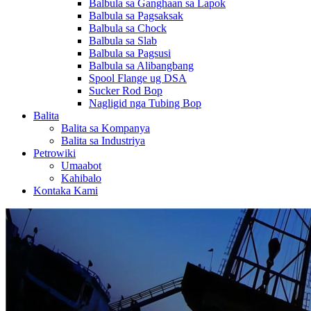
Balbula sa Ganghaan sa Lapok
Balbula sa Pagsaksak
Balbula sa Chock
Balbula sa Slab
Balbula sa Pagsusi
Balbula sa Alibangbang
Spool Flange ug DSA
Sucker Rod Bop
Nagligid nga Tubing Bop
Balita
Balita sa Kompanya
Balita sa Industriya
Petrowiki
Umaabot
Kahibalo
Kontaka Kami