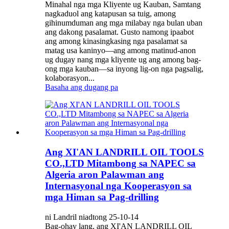
Minahal nga mga Kliyente ug Kauban, Samtang
nagkaduol ang katapusan sa tuig, among
gihinumduman ang mga milabay nga bulan uban
ang dakong pasalamat. Gusto namong ipaabot
ang among kinasingkasing nga pasalamat sa
matag usa kaninyo—ang among matinud-anon
ug dugay nang mga kliyente ug ang among bag-
ong mga kauban—sa inyong lig-on nga pagsalig,
kolaborasyon...
Basaha ang dugang pa
Ang XI'AN LANDRILL OIL TOOLS
CO.,LTD Mitambong sa NAPEC sa
Algeria aron Palawman ang
Internasyonal nga Kooperasyon sa
mga Himan sa Pag-drilling
ni Landril niadtong 25-10-14
Bag-ohay lang, ang XI'AN LANDRILL OIL