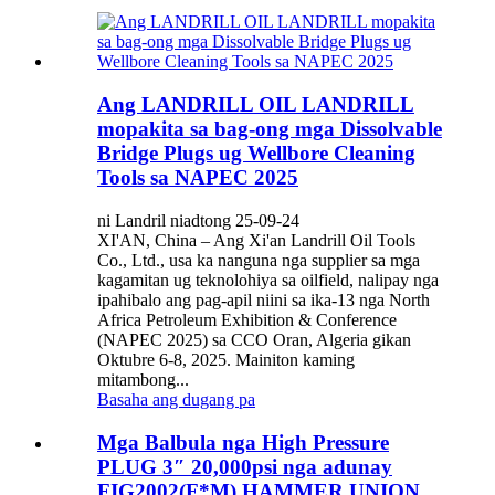
Ang LANDRILL OIL LANDRILL
mopakita sa bag-ong mga Dissolvable
Bridge Plugs ug Wellbore Cleaning
Tools sa NAPEC 2025
ni Landril niadtong 25-09-24
XI'AN, China – Ang Xi'an Landrill Oil Tools
Co., Ltd., usa ka nanguna nga supplier sa mga
kagamitan ug teknolohiya sa oilfield, nalipay nga
ipahibalo ang pag-apil niini sa ika-13 nga North
Africa Petroleum Exhibition & Conference
(NAPEC 2025) sa CCO Oran, Algeria gikan
Oktubre 6-8, 2025. Mainiton kaming
mitambong...
Basaha ang dugang pa
Mga Balbula nga High Pressure
PLUG 3″ 20,000psi nga adunay
FIG2002(F*M) HAMMER UNION