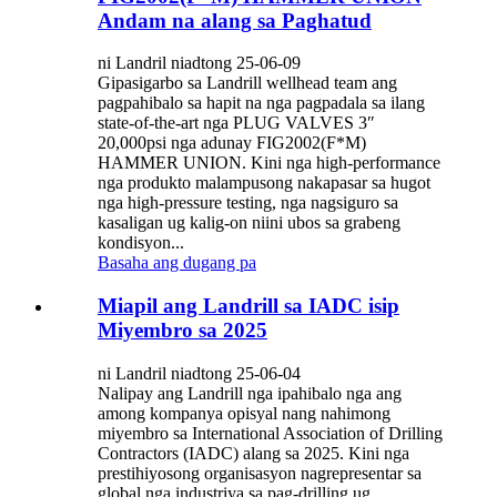
Andam na alang sa Paghatud
ni Landril niadtong 25-06-09
Gipasigarbo sa Landrill wellhead team ang
pagpahibalo sa hapit na nga pagpadala sa ilang
state-of-the-art nga PLUG VALVES 3″
20,000psi nga adunay FIG2002(F*M)
HAMMER UNION. Kini nga high-performance
nga produkto malampusong nakapasar sa hugot
nga high-pressure testing, nga nagsiguro sa
kasaligan ug kalig-on niini ubos sa grabeng
kondisyon...
Basaha ang dugang pa
Miapil ang Landrill sa IADC isip
Miyembro sa 2025
ni Landril niadtong 25-06-04
Nalipay ang Landrill nga ipahibalo nga ang
among kompanya opisyal nang nahimong
miyembro sa International Association of Drilling
Contractors (IADC) alang sa 2025. Kini nga
prestihiyosong organisasyon nagrepresentar sa
global nga industriya sa pag-drilling ug