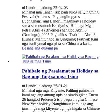
ni Landril niadtong 25-04-03
Minahal nga Tanan, Isip pagsaulog sa Qingming
Festival (Adlaw sa Pagpanglimpyo sa
Lubnganan), ang Landrill maghikay sa holiday
sama sa mosunod: Iskedyul sa Holiday: Mga
Petsa: Abril 4 (Biyernes) hangtod Abril 6
(Domingo), 2025 Pagbalik sa Trabaho: Abril 8
(Lunes) Mahitungod sa Qingming Festival: Kini
nga tradisyonal nga pista sa China usa ka t...
Basaha ang dugang pa
Pahibalo ug Pasalamat sa Holiday sa
Bag-ong Tuig sa mga Tsino
ni Landril niadtong 25-01-21
Minahal nga mga Kliyente, Palihug pahibaloa
kami nga ang among opisina sirado gikan Enero
26 hangtod Pebrero 5 isip pagsaulog sa Chinese
New Year holiday. Nanghinaut kami nga ang
tanan nga mga kliyente ug mga higala sa Chinese