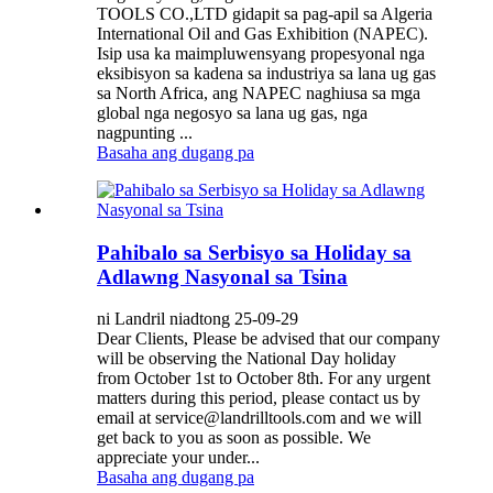
TOOLS CO.,LTD gidapit sa pag-apil sa Algeria
International Oil and Gas Exhibition (NAPEC).
Isip usa ka maimpluwensyang propesyonal nga
eksibisyon sa kadena sa industriya sa lana ug gas
sa North Africa, ang NAPEC naghiusa sa mga
global nga negosyo sa lana ug gas, nga
nagpunting ...
Basaha ang dugang pa
Pahibalo sa Serbisyo sa Holiday sa
Adlawng Nasyonal sa Tsina
ni Landril niadtong 25-09-29
Dear Clients, Please be advised that our company
will be observing the National Day holiday
from October 1st to October 8th. For any urgent
matters during this period, please contact us by
email at service@landrilltools.com and we will
get back to you as soon as possible. We
appreciate your under...
Basaha ang dugang pa