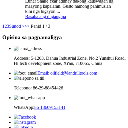
Lunar Snake Year adunay dakong kauswagan ug
maayong kapalaran. Gusto namong pahimuslan
kini nga higayon ...
Basaha ang dugang pa
1
2
3
Sunod >
>>
Panid 1 / 3
Opisina sa pagpamaligya
Address: 5-1203, Dahua Industrial Zone, No.2 Yunshui Road,
Hi-tech development zone, Xi'an, 710065, China
Email: oilfield@landrilltools.com
Telepono: 86-29-88454426
WhatsApp:
86-13609153141