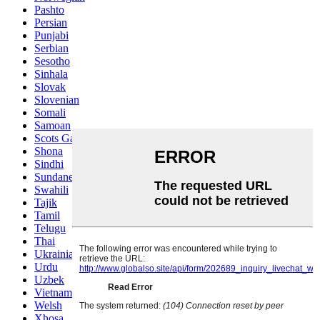
Pashto
Persian
Punjabi
Serbian
Sesotho
Sinhala
Slovak
Slovenian
Somali
Samoan
Scots Gaelic
Shona
Sindhi
Sundanese
Swahili
Tajik
Tamil
Telugu
Thai
Ukrainian
Urdu
Uzbek
Vietnamese
Welsh
Xhosa