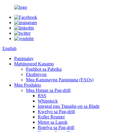
English
Panimalay
Mahitungod Kanamo
Paglibot sa Pabrika
Eksibisyon
Mga Kanunayng Pangutana (FAQs)
Mga Produkto
Mga Himan sa Pag-drill
RSS
Whipstock
Integral nga Tigpalig-on sa Blade
Kwelyo sa Pag-drill
Roller Reamer
Motor sa Lapok
Botelya sa Pag-drill