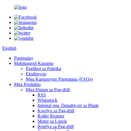
English
Panimalay
Mahitungod Kanamo
Paglibot sa Pabrika
Eksibisyon
Mga Kanunayng Pangutana (FAQs)
Mga Produkto
Mga Himan sa Pag-drill
RSS
Whipstock
Integral nga Tigpalig-on sa Blade
Kwelyo sa Pag-drill
Roller Reamer
Motor sa Lapok
Botelya sa Pag-drill