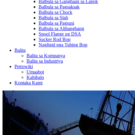
Balbula sa Ganghaan sa Lapok
Balbula sa Pagsaksak
Balbula sa Chock
Balbula sa Slab
Balbula sa Pagsusi
Balbula sa Alibangbang
Spool Flange ug DSA
Sucker Rod Bop
Nagligid nga Tubing Bop
Balita
Balita sa Kompanya
Balita sa Industriya
Petrowiki
Umaabot
Kahibalo
Kontaka Kami