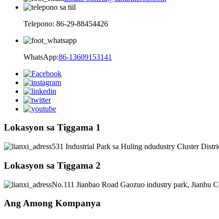
Telepono: 86-29-88454426
WhatsApp:
86-13609153141
Lokasyon sa Tiggama 1
531 Industrial Park sa Huling ndudustry Cluster Distr
Lokasyon sa Tiggama 2
No.111 Jianbao Road Gaozuo industry park, Jianhu C
Ang Among Kompanya