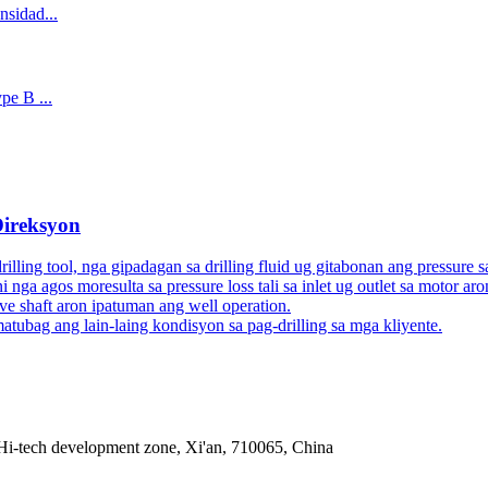
Direksyon
ling tool, nga gipadagan sa drilling fluid ug gitabonan ang pressure 
ga agos moresulta sa pressure loss tali sa inlet ug outlet sa motor aro
rive shaft aron ipatuman ang well operation.
ag ang lain-laing kondisyon sa pag-drilling sa mga kliyente.
Hi-tech development zone, Xi'an, 710065, China