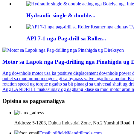
Hydraulic single & double...
API 7-1 nga Pag-drill sa Roller...
Motor sa Lapok nga Pag-drilling nga Pinahigda ug 
Ang downhole motor usa ka positive displacement downhole power dril
outlet sa mud pump moagos agi sa by-pass valve ngadto sa motor. Kini n
rotation speed ug torque ngadto sa bit pinaagi sa universal shaft ug d
Ang LANDRILL makasuplay og daghang klase sa mud motor aron matub
Opisina sa pagpamaligya
Address: 5-1203, Dahua Industrial Zone, No.2 Yunshui Road, 
Email: oilfield@landrilltools.com