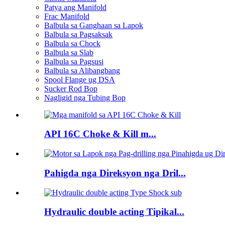
Patya ang Manifold
Frac Manifold
Balbula sa Ganghaan sa Lapok
Balbula sa Pagsaksak
Balbula sa Chock
Balbula sa Slab
Balbula sa Pagsusi
Balbula sa Alibangbang
Spool Flange ug DSA
Sucker Rod Bop
Nagligid nga Tubing Bop
API 16C Choke & Kill m...
Pahigda nga Direksyon nga Dril...
Hydraulic double acting Tipikal...