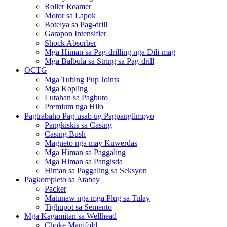
Roller Reamer
Motor sa Lapok
Botelya sa Pag-drill
Garapon Intensifier
Shock Absorber
Mga Himan sa Pag-drilling nga Dili-mag
Mga Balbula sa String sa Pag-drill
OCTG
Mga Tubing Pup Joints
Mga Kopling
Lutahan sa Pagbuto
Premium nga Hilo
Pagtrabaho Pag-usab ug Pagpanglimpyo
Pangkiskis sa Casing
Casing Bush
Magneto nga may Kuwerdas
Mga Himan sa Paggaling
Mga Himan sa Pangisda
Himan sa Paggaling sa Seksyon
Pagkompleto sa Atabay
Packer
Matunaw nga mga Plug sa Tulay
Tighupot sa Semento
Mga Kagamitan sa Wellhead
Choke Manifold