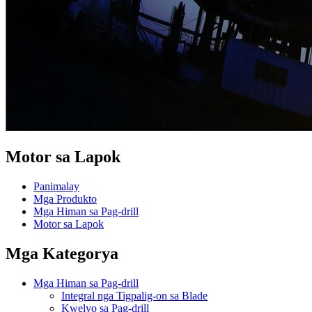
Motor sa Lapok
Panimalay
Mga Produkto
Mga Himan sa Pag-drill
Motor sa Lapok
Mga Kategorya
Mga Himan sa Pag-drill
Integral nga Tigpalig-on sa Blade
Kwelyo sa Pag-drill