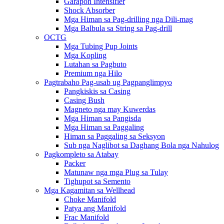
Garapon Intensifier
Shock Absorber
Mga Himan sa Pag-drilling nga Dili-mag
Mga Balbula sa String sa Pag-drill
OCTG
Mga Tubing Pup Joints
Mga Kopling
Lutahan sa Pagbuto
Premium nga Hilo
Pagtrabaho Pag-usab ug Pagpanglimpyo
Pangkiskis sa Casing
Casing Bush
Magneto nga may Kuwerdas
Mga Himan sa Pangisda
Mga Himan sa Paggaling
Himan sa Paggaling sa Seksyon
Sub nga Naglibot sa Daghang Bola nga Nahulog
Pagkompleto sa Atabay
Packer
Matunaw nga mga Plug sa Tulay
Tighupot sa Semento
Mga Kagamitan sa Wellhead
Choke Manifold
Patya ang Manifold
Frac Manifold