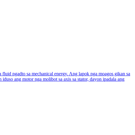
sa fluid ngadto sa mechanical energy. Ang lapok nga moagos gikan sa
n iduso ang motor nga molibot sa axis sa stator, dayon ipadala ang