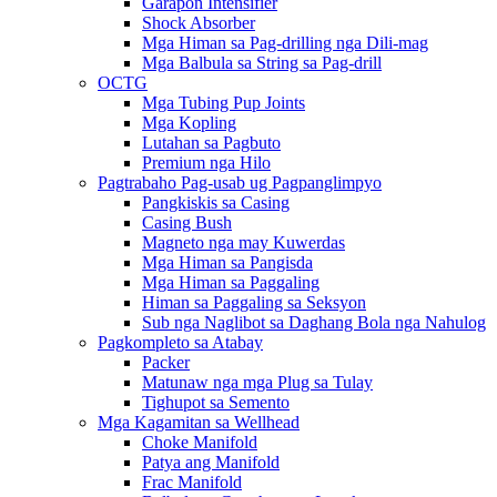
Garapon Intensifier
Shock Absorber
Mga Himan sa Pag-drilling nga Dili-mag
Mga Balbula sa String sa Pag-drill
OCTG
Mga Tubing Pup Joints
Mga Kopling
Lutahan sa Pagbuto
Premium nga Hilo
Pagtrabaho Pag-usab ug Pagpanglimpyo
Pangkiskis sa Casing
Casing Bush
Magneto nga may Kuwerdas
Mga Himan sa Pangisda
Mga Himan sa Paggaling
Himan sa Paggaling sa Seksyon
Sub nga Naglibot sa Daghang Bola nga Nahulog
Pagkompleto sa Atabay
Packer
Matunaw nga mga Plug sa Tulay
Tighupot sa Semento
Mga Kagamitan sa Wellhead
Choke Manifold
Patya ang Manifold
Frac Manifold