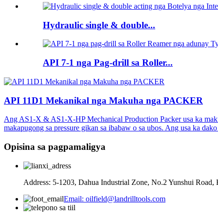
Hydraulic single & double...
API 7-1 nga Pag-drill sa Roller...
API 11D1 Mekanikal nga Makuha nga PACKER
Ang AS1-X & AS1-X-HP Mechanical Production Packer usa ka makuha, d
makapugong sa pressure gikan sa ibabaw o sa ubos. Ang usa ka dako n
Opisina sa pagpamaligya
Address: 5-1203, Dahua Industrial Zone, No.2 Yunshui Road, 
Email: oilfield@landrilltools.com