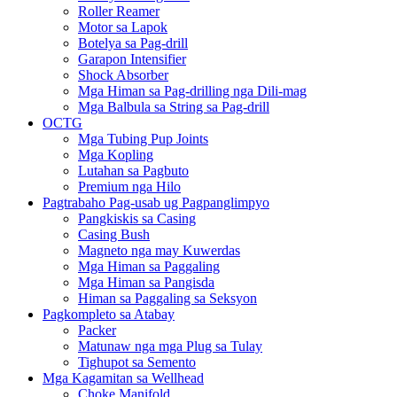
Roller Reamer
Motor sa Lapok
Botelya sa Pag-drill
Garapon Intensifier
Shock Absorber
Mga Himan sa Pag-drilling nga Dili-mag
Mga Balbula sa String sa Pag-drill
OCTG
Mga Tubing Pup Joints
Mga Kopling
Lutahan sa Pagbuto
Premium nga Hilo
Pagtrabaho Pag-usab ug Pagpanglimpyo
Pangkiskis sa Casing
Casing Bush
Magneto nga may Kuwerdas
Mga Himan sa Paggaling
Mga Himan sa Pangisda
Himan sa Paggaling sa Seksyon
Pagkompleto sa Atabay
Packer
Matunaw nga mga Plug sa Tulay
Tighupot sa Semento
Mga Kagamitan sa Wellhead
Choke Manifold