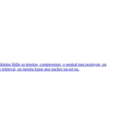
ng ibilin sa tension, compression, o neutral nga posisyon, ug
retrieval, ug mosira kung ang packer na-set na.