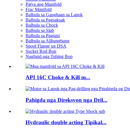
Patya ang Manifold
Frac Manifold
Balbula sa Ganghaan sa Lapok
Balbula sa Pagsaksak
Balbula sa Chock
Balbula sa Slab
Balbula sa Pagsusi
Balbula sa Alibangbang
Spool Flange ug DSA
Sucker Rod Bop
Nagligid nga Tubing Bop
API 16C Choke & Kill m...
Pahigda nga Direksyon nga Dril...
Hydraulic double acting Tipikal...