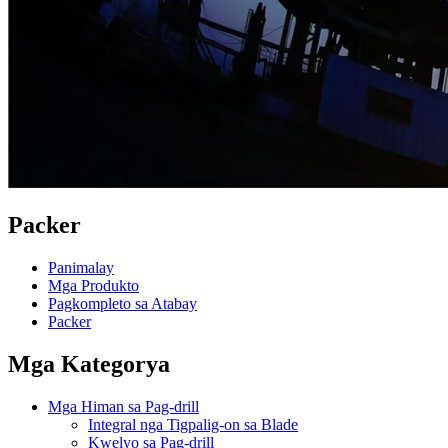
Packer
Panimalay
Mga Produkto
Pagkompleto sa Atabay
Packer
Mga Kategorya
Mga Himan sa Pag-drill
Integral nga Tigpalig-on sa Blade
Kwelyo sa Pag-drill