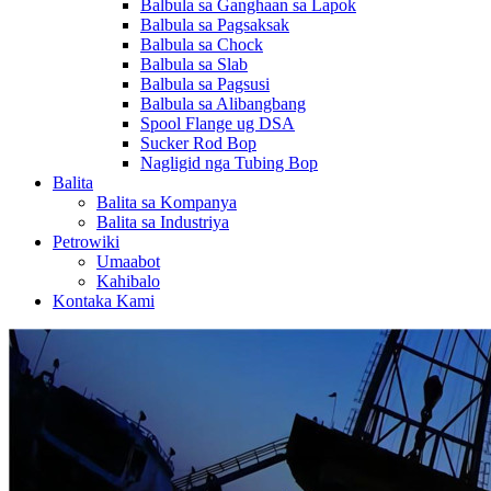
Balbula sa Ganghaan sa Lapok
Balbula sa Pagsaksak
Balbula sa Chock
Balbula sa Slab
Balbula sa Pagsusi
Balbula sa Alibangbang
Spool Flange ug DSA
Sucker Rod Bop
Nagligid nga Tubing Bop
Balita
Balita sa Kompanya
Balita sa Industriya
Petrowiki
Umaabot
Kahibalo
Kontaka Kami