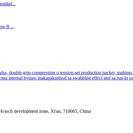
ouble-grip compression o tension-set production packer, mahimo kini
ga internal bypass makapakunhod sa swabbing effect atol sa run-in ug 
Hi-tech development zone, Xi'an, 710065, China