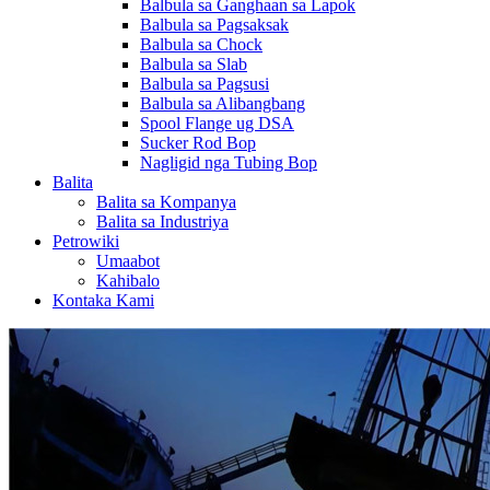
Balbula sa Ganghaan sa Lapok
Balbula sa Pagsaksak
Balbula sa Chock
Balbula sa Slab
Balbula sa Pagsusi
Balbula sa Alibangbang
Spool Flange ug DSA
Sucker Rod Bop
Nagligid nga Tubing Bop
Balita
Balita sa Kompanya
Balita sa Industriya
Petrowiki
Umaabot
Kahibalo
Kontaka Kami