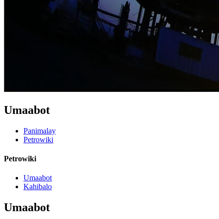
Umaabot
Panimalay
Petrowiki
Petrowiki
Umaabot
Kahibalo
Umaabot