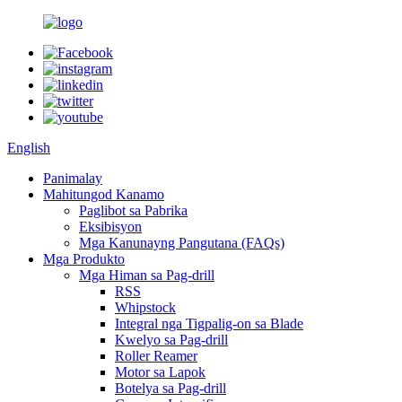
English
Panimalay
Mahitungod Kanamo
Paglibot sa Pabrika
Eksibisyon
Mga Kanunayng Pangutana (FAQs)
Mga Produkto
Mga Himan sa Pag-drill
RSS
Whipstock
Integral nga Tigpalig-on sa Blade
Kwelyo sa Pag-drill
Roller Reamer
Motor sa Lapok
Botelya sa Pag-drill