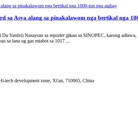
rd sa Asya alang sa pinakalawom nga bertikal nga 10
 si Du Yanfei) Nasayran sa reporter gikan sa SINOPEC, karong adlawa,
bas sa lana ug gas miabot sa 1017 ...
Hi-tech development zone, Xi'an, 710065, China