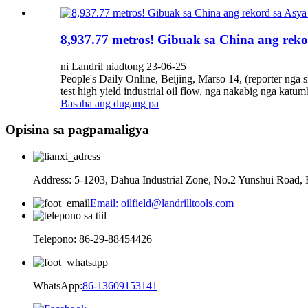
8,937.77 metros! Gibuak sa China ang reko
ni Landril niadtong 23-06-25
People's Daily Online, Beijing, Marso 14, (reporter nga
test high yield industrial oil flow, nga nakabig nga katum
Basaha ang dugang pa
Opisina sa pagpamaligya
Address: 5-1203, Dahua Industrial Zone, No.2 Yunshui Road, 
Email: oilfield@landrilltools.com
Telepono: 86-29-88454426
WhatsApp:
86-13609153141