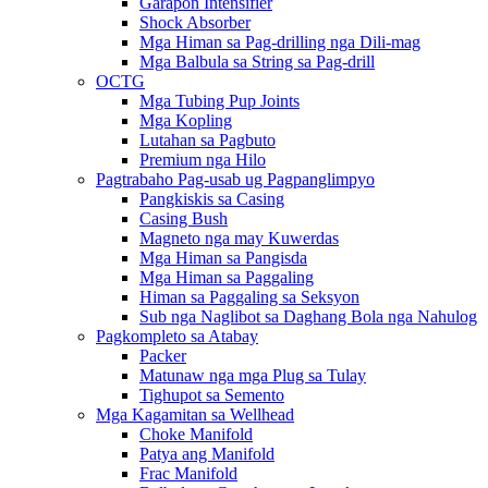
Garapon Intensifier
Shock Absorber
Mga Himan sa Pag-drilling nga Dili-mag
Mga Balbula sa String sa Pag-drill
OCTG
Mga Tubing Pup Joints
Mga Kopling
Lutahan sa Pagbuto
Premium nga Hilo
Pagtrabaho Pag-usab ug Pagpanglimpyo
Pangkiskis sa Casing
Casing Bush
Magneto nga may Kuwerdas
Mga Himan sa Pangisda
Mga Himan sa Paggaling
Himan sa Paggaling sa Seksyon
Sub nga Naglibot sa Daghang Bola nga Nahulog
Pagkompleto sa Atabay
Packer
Matunaw nga mga Plug sa Tulay
Tighupot sa Semento
Mga Kagamitan sa Wellhead
Choke Manifold
Patya ang Manifold
Frac Manifold