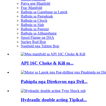
Patya ang Manifold
Frac Manifold
Balbula sa Ganghaan sa Lapok
Balbula sa Pagsaksak
Balbula sa Chock
Balbula sa Slab
Balbula sa Pagsusi
Balbula sa Alibangbang
Spool Flange ug DSA
Sucker Rod Bop
Nagligid nga Tubing Bop
API 16C Choke & Kill m...
Pahigda nga Direksyon nga Dril...
Hydraulic double acting Tipikal...