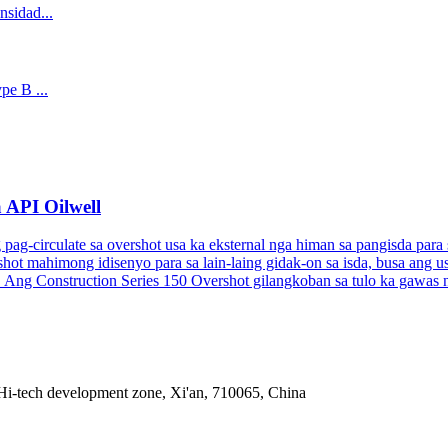
 API Oilwell
circulate sa overshot usa ka eksternal nga himan sa pangisda para s
vershot mahimong idisenyo para sa lain-laing gidak-on sa isda, busa an
da. Ang Construction Series 150 Overshot gilangkoban sa tulo ka gawas
Hi-tech development zone, Xi'an, 710065, China