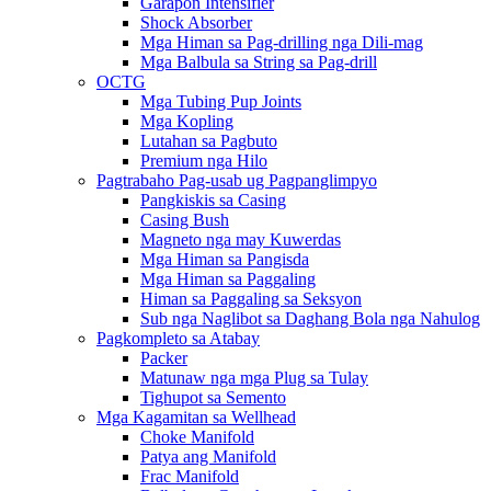
Garapon Intensifier
Shock Absorber
Mga Himan sa Pag-drilling nga Dili-mag
Mga Balbula sa String sa Pag-drill
OCTG
Mga Tubing Pup Joints
Mga Kopling
Lutahan sa Pagbuto
Premium nga Hilo
Pagtrabaho Pag-usab ug Pagpanglimpyo
Pangkiskis sa Casing
Casing Bush
Magneto nga may Kuwerdas
Mga Himan sa Pangisda
Mga Himan sa Paggaling
Himan sa Paggaling sa Seksyon
Sub nga Naglibot sa Daghang Bola nga Nahulog
Pagkompleto sa Atabay
Packer
Matunaw nga mga Plug sa Tulay
Tighupot sa Semento
Mga Kagamitan sa Wellhead
Choke Manifold
Patya ang Manifold
Frac Manifold