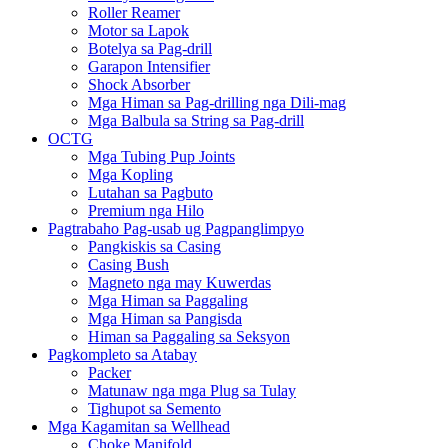
Roller Reamer
Motor sa Lapok
Botelya sa Pag-drill
Garapon Intensifier
Shock Absorber
Mga Himan sa Pag-drilling nga Dili-mag
Mga Balbula sa String sa Pag-drill
OCTG
Mga Tubing Pup Joints
Mga Kopling
Lutahan sa Pagbuto
Premium nga Hilo
Pagtrabaho Pag-usab ug Pagpanglimpyo
Pangkiskis sa Casing
Casing Bush
Magneto nga may Kuwerdas
Mga Himan sa Paggaling
Mga Himan sa Pangisda
Himan sa Paggaling sa Seksyon
Pagkompleto sa Atabay
Packer
Matunaw nga mga Plug sa Tulay
Tighupot sa Semento
Mga Kagamitan sa Wellhead
Choke Manifold