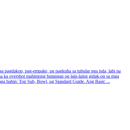
a pagdakop, pag-empake, ug pagkuha sa tubular nga isda, labi na
g usa ka overshot mahimong butangan og lain-laing gidak-on sa mga
 nga bahin: Top Sub, Bowl, ug Standard Guide. Ang Basic ...