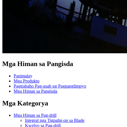
Mga Himan sa Pangisda
Panimalay
Mga Produkto
Pagtrabaho Pag-usab ug Pagpanglimpyo
Mga Himan sa Pangisda
Mga Kategorya
Mga Himan sa Pag-drill
Integral nga Tigpalig-on sa Blade
Kwelyo sa Pag-drill