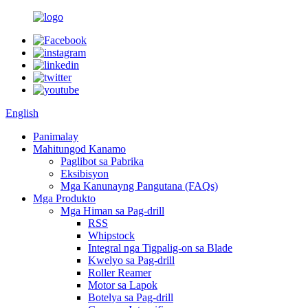
English
Panimalay
Mahitungod Kanamo
Paglibot sa Pabrika
Eksibisyon
Mga Kanunayng Pangutana (FAQs)
Mga Produkto
Mga Himan sa Pag-drill
RSS
Whipstock
Integral nga Tigpalig-on sa Blade
Kwelyo sa Pag-drill
Roller Reamer
Motor sa Lapok
Botelya sa Pag-drill