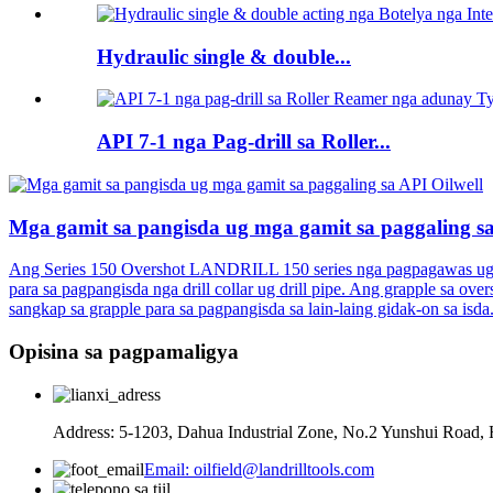
Hydraulic single & double...
API 7-1 nga Pag-drill sa Roller...
Mga gamit sa pangisda ug mga gamit sa paggaling sa
Ang Series 150 Overshot LANDRILL 150 series nga pagpagawas ug pag-
para sa pagpangisda nga drill collar ug drill pipe. Ang grapple sa o
sangkap sa grapple para sa pagpangisda sa lain-laing gidak-on sa is
Opisina sa pagpamaligya
Address: 5-1203, Dahua Industrial Zone, No.2 Yunshui Road, 
Email: oilfield@landrilltools.com