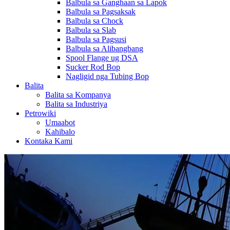
Balbula sa Ganghaan sa Lapok
Balbula sa Pagsaksak
Balbula sa Chock
Balbula sa Slab
Balbula sa Pagsusi
Balbula sa Alibangbang
Spool Flange ug DSA
Sucker Rod Bop
Nagligid nga Tubing Bop
Balita
Balita sa Kompanya
Balita sa Industriya
Petrowiki
Umaabot
Kahibalo
Kontaka Kami