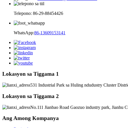
Telepono: 86-29-88454426
WhatsApp:
86-13609153141
Lokasyon sa Tiggama 1
531 Industrial Park sa Huling ndudustry Cluster Distr
Lokasyon sa Tiggama 2
No.111 Jianbao Road Gaozuo industry park, Jianhu C
Ang Among Kompanya