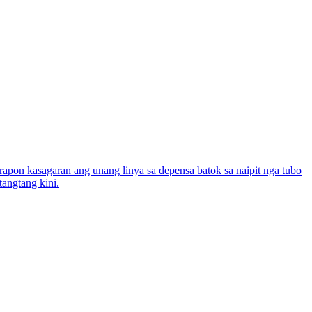
arapon kasagaran ang unang linya sa depensa batok sa naipit nga tubo
angtang kini.