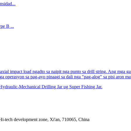
axial impact load ngadto sa naipit nga punto sa drill string. Ang mga g
 operasyon sa pag-ayo pinaagi sa dali nga "pag-alog" sa pisi aron mat
ydraulic-Mechanical Drilling Jar ug Super Fishing Jar.
Hi-tech development zone, Xi'an, 710065, China