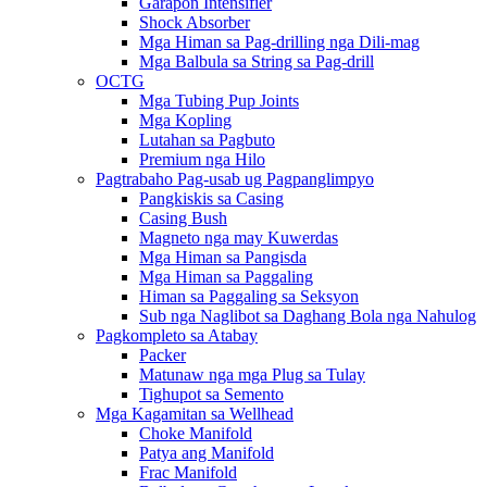
Garapon Intensifier
Shock Absorber
Mga Himan sa Pag-drilling nga Dili-mag
Mga Balbula sa String sa Pag-drill
OCTG
Mga Tubing Pup Joints
Mga Kopling
Lutahan sa Pagbuto
Premium nga Hilo
Pagtrabaho Pag-usab ug Pagpanglimpyo
Pangkiskis sa Casing
Casing Bush
Magneto nga may Kuwerdas
Mga Himan sa Pangisda
Mga Himan sa Paggaling
Himan sa Paggaling sa Seksyon
Sub nga Naglibot sa Daghang Bola nga Nahulog
Pagkompleto sa Atabay
Packer
Matunaw nga mga Plug sa Tulay
Tighupot sa Semento
Mga Kagamitan sa Wellhead
Choke Manifold
Patya ang Manifold
Frac Manifold