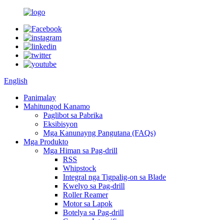
English
Panimalay
Mahitungod Kanamo
Paglibot sa Pabrika
Eksibisyon
Mga Kanunayng Pangutana (FAQs)
Mga Produkto
Mga Himan sa Pag-drill
RSS
Whipstock
Integral nga Tigpalig-on sa Blade
Kwelyo sa Pag-drill
Roller Reamer
Motor sa Lapok
Botelya sa Pag-drill