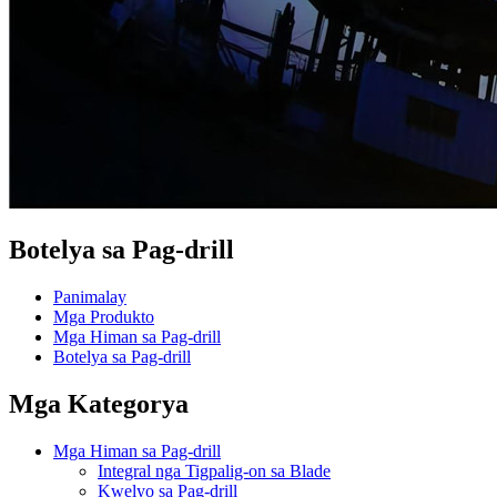
Botelya sa Pag-drill
Panimalay
Mga Produkto
Mga Himan sa Pag-drill
Botelya sa Pag-drill
Mga Kategorya
Mga Himan sa Pag-drill
Integral nga Tigpalig-on sa Blade
Kwelyo sa Pag-drill