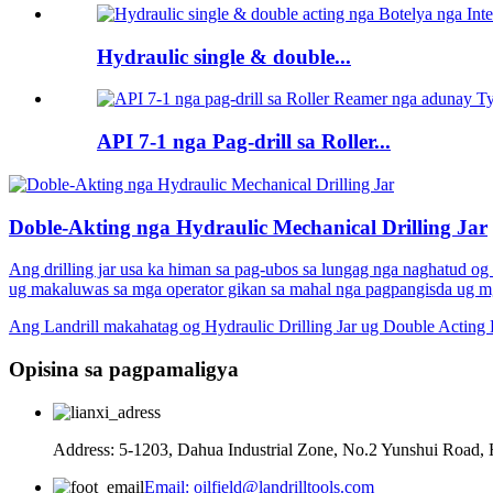
Hydraulic single & double...
API 7-1 nga Pag-drill sa Roller...
Doble-Akting nga Hydraulic Mechanical Drilling Jar
Ang drilling jar usa ka himan sa pag-ubos sa lungag nga naghatud og 
ug makaluwas sa mga operator gikan sa mahal nga pagpangisda ug mga
Ang Landrill makahatag og Hydraulic Drilling Jar ug Double Acting H
Opisina sa pagpamaligya
Address: 5-1203, Dahua Industrial Zone, No.2 Yunshui Road, 
Email: oilfield@landrilltools.com