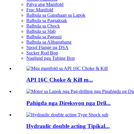
Patya ang Manifold
Frac Manifold
Balbula sa Ganghaan sa Lapok
Balbula sa Pagsaksak
Balbula sa Chock
Balbula sa Slab
Balbula sa Pagsusi
Balbula sa Alibangbang
Spool Flange ug DSA
Sucker Rod Bop
Nagligid nga Tubing Bop
API 16C Choke & Kill m...
Pahigda nga Direksyon nga Dril...
Hydraulic double acting Tipikal...