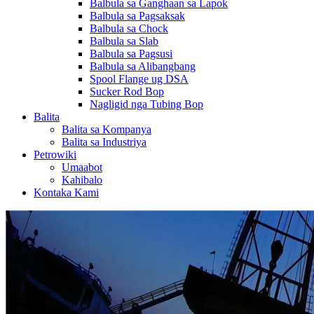
Balbula sa Ganghaan sa Lapok
Balbula sa Pagsaksak
Balbula sa Chock
Balbula sa Slab
Balbula sa Pagsusi
Balbula sa Alibangbang
Spool Flange ug DSA
Sucker Rod Bop
Nagligid nga Tubing Bop
Balita
Balita sa Kompanya
Balita sa Industriya
Petrowiki
Umaabot
Kahibalo
Kontaka Kami