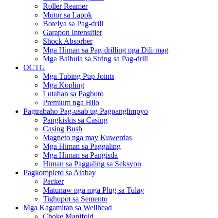
Roller Reamer
Motor sa Lapok
Botelya sa Pag-drill
Garapon Intensifier
Shock Absorber
Mga Himan sa Pag-drilling nga Dili-mag
Mga Balbula sa String sa Pag-drill
OCTG
Mga Tubing Pup Joints
Mga Kopling
Lutahan sa Pagbuto
Premium nga Hilo
Pagtrabaho Pag-usab ug Pagpanglimpyo
Pangkiskis sa Casing
Casing Bush
Magneto nga may Kuwerdas
Mga Himan sa Paggaling
Mga Himan sa Pangisda
Himan sa Paggaling sa Seksyon
Pagkompleto sa Atabay
Packer
Matunaw nga mga Plug sa Tulay
Tighupot sa Semento
Mga Kagamitan sa Wellhead
Choke Manifold