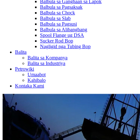
Balbula sa Ganghaan sa Lapok
Balbula sa Pagsaksak
Balbula sa Chock
Balbula sa Slab
Balbula sa Pagsusi
Balbula sa Alibangbang
Spool Flange ug DSA
Sucker Rod Bop
Nagligid nga Tubing Bop
Balita
Balita sa Kompanya
Balita sa Industriya
Petrowiki
Umaabot
Kahibalo
Kontaka Kami