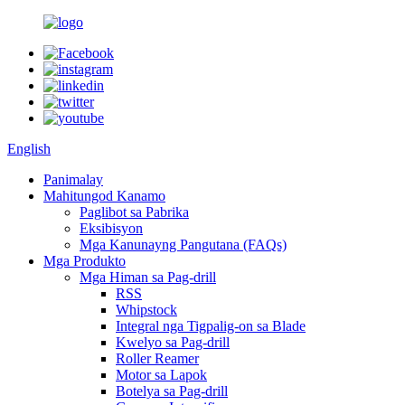
English
Panimalay
Mahitungod Kanamo
Paglibot sa Pabrika
Eksibisyon
Mga Kanunayng Pangutana (FAQs)
Mga Produkto
Mga Himan sa Pag-drill
RSS
Whipstock
Integral nga Tigpalig-on sa Blade
Kwelyo sa Pag-drill
Roller Reamer
Motor sa Lapok
Botelya sa Pag-drill