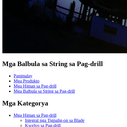
Mga Balbula sa String sa Pag-drill
Panimalay
Mga Produkto
Mga Himan sa Pag-drill
Mga Balbula sa String sa Pag-drill
Mga Kategorya
Mga Himan sa Pag-drill
Integral nga Tigpalig-on sa Blade
Kwelyo sa Pag-drill