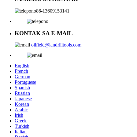
86-13609153141
KONTAK SA E-MAIL
oilfield@landrilltools.com
English
French
German
Portuguese
Spanish
Russian
Japanese
Korean
Arabic
Irish
Greek
Turkish
Italian