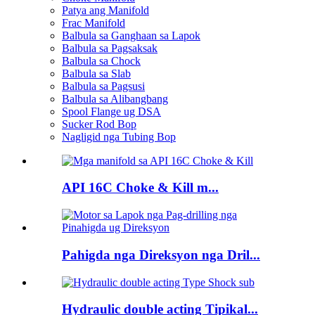
Patya ang Manifold
Frac Manifold
Balbula sa Ganghaan sa Lapok
Balbula sa Pagsaksak
Balbula sa Chock
Balbula sa Slab
Balbula sa Pagsusi
Balbula sa Alibangbang
Spool Flange ug DSA
Sucker Rod Bop
Nagligid nga Tubing Bop
API 16C Choke & Kill m...
Pahigda nga Direksyon nga Dril...
Hydraulic double acting Tipikal...