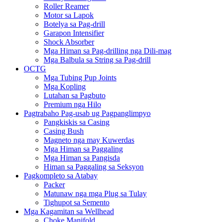
Roller Reamer
Motor sa Lapok
Botelya sa Pag-drill
Garapon Intensifier
Shock Absorber
Mga Himan sa Pag-drilling nga Dili-mag
Mga Balbula sa String sa Pag-drill
OCTG
Mga Tubing Pup Joints
Mga Kopling
Lutahan sa Pagbuto
Premium nga Hilo
Pagtrabaho Pag-usab ug Pagpanglimpyo
Pangkiskis sa Casing
Casing Bush
Magneto nga may Kuwerdas
Mga Himan sa Paggaling
Mga Himan sa Pangisda
Himan sa Paggaling sa Seksyon
Pagkompleto sa Atabay
Packer
Matunaw nga mga Plug sa Tulay
Tighupot sa Semento
Mga Kagamitan sa Wellhead
Choke Manifold