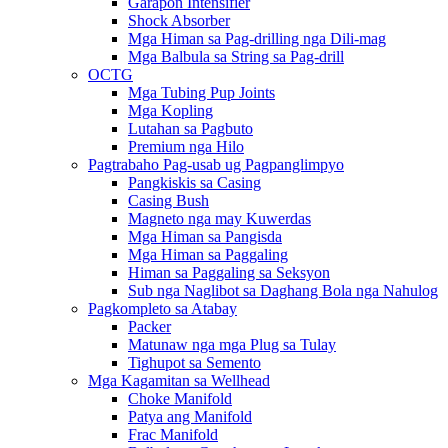
Garapon Intensifier
Shock Absorber
Mga Himan sa Pag-drilling nga Dili-mag
Mga Balbula sa String sa Pag-drill
OCTG
Mga Tubing Pup Joints
Mga Kopling
Lutahan sa Pagbuto
Premium nga Hilo
Pagtrabaho Pag-usab ug Pagpanglimpyo
Pangkiskis sa Casing
Casing Bush
Magneto nga may Kuwerdas
Mga Himan sa Pangisda
Mga Himan sa Paggaling
Himan sa Paggaling sa Seksyon
Sub nga Naglibot sa Daghang Bola nga Nahulog
Pagkompleto sa Atabay
Packer
Matunaw nga mga Plug sa Tulay
Tighupot sa Semento
Mga Kagamitan sa Wellhead
Choke Manifold
Patya ang Manifold
Frac Manifold