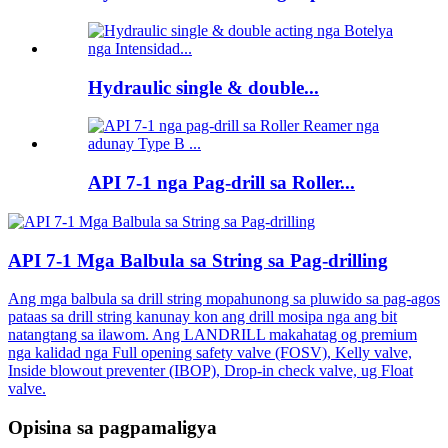
Hydraulic single & double...
API 7-1 nga Pag-drill sa Roller...
API 7-1 Mga Balbula sa String sa Pag-drilling
Ang mga balbula sa drill string mopahunong sa pluwido sa pag-agos
pataas sa drill string kanunay kon ang drill mosipa nga ang bit
natangtang sa ilawom. Ang LANDRILL makahatag og premium
nga kalidad nga Full opening safety valve (FOSV), Kelly valve,
Inside blowout preventer (IBOP), Drop-in check valve, ug Float
valve.
Opisina sa pagpamaligya