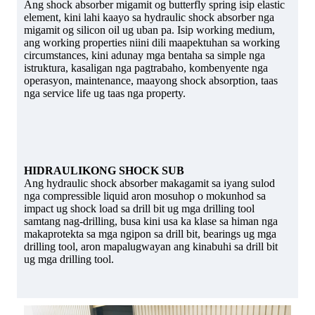
Ang shock absorber migamit og butterfly spring isip elastic
element, kini lahi kaayo sa hydraulic shock absorber nga
migamit og silicon oil ug uban pa. Isip working medium,
ang working properties niini dili maapektuhan sa working
circumstances, kini adunay mga bentaha sa simple nga
istruktura, kasaligan nga pagtrabaho, kombenyente nga
operasyon, maintenance, maayong shock absorption, taas
nga service life ug taas nga property.
HIDRAULIKONG SHOCK SUB
Ang hydraulic shock absorber makagamit sa iyang sulod
nga compressible liquid aron mosuhop o mokunhod sa
impact ug shock load sa drill bit ug mga drilling tool
samtang nag-drilling, busa kini usa ka klase sa himan nga
makaprotekta sa mga ngipon sa drill bit, bearings ug mga
drilling tool, aron mapalugwayan ang kinabuhi sa drill bit
ug mga drilling tool.