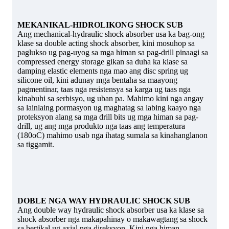
MEKANIKAL-HIDROLIKONG SHOCK SUB
Ang mechanical-hydraulic shock absorber usa ka bag-ong
klase sa double acting shock absorber, kini mosuhop sa
paglukso ug pag-uyog sa mga himan sa pag-drill pinaagi sa
compressed energy storage gikan sa duha ka klase sa
damping elastic elements nga mao ang disc spring ug
silicone oil, kini adunay mga bentaha sa maayong
pagmentinar, taas nga resistensya sa karga ug taas nga
kinabuhi sa serbisyo, ug uban pa. Mahimo kini nga angay
sa lainlaing pormasyon ug maghatag sa labing kaayo nga
proteksyon alang sa mga drill bits ug mga himan sa pag-
drill, ug ang mga produkto nga taas ang temperatura
(180oC) mahimo usab nga ihatag sumala sa kinahanglanon
sa tiggamit.
DOBLE NGA WAY HYDRAULIC SHOCK SUB
Ang double way hydraulic shock absorber usa ka klase sa
shock absorber nga makapahinay o makawagtang sa shock
sa bertikal ug axial nga direksyon. Kini nga himan