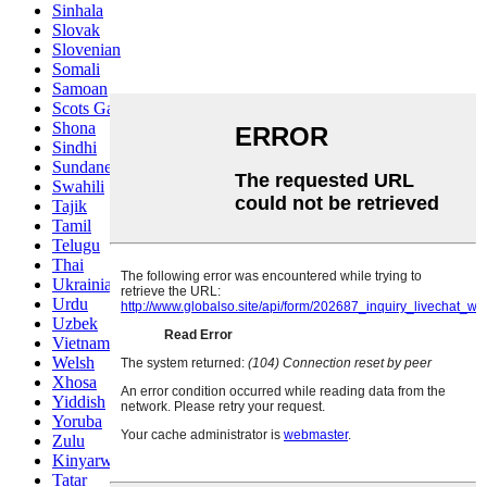
Sinhala
Slovak
Slovenian
Somali
Samoan
Scots Gaelic
Shona
Sindhi
Sundanese
Swahili
Tajik
Tamil
Telugu
Thai
Ukrainian
Urdu
Uzbek
Vietnamese
Welsh
Xhosa
Yiddish
Yoruba
Zulu
Kinyarwanda
Tatar