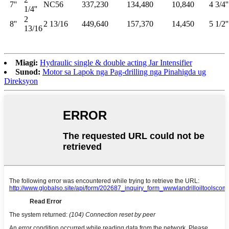
7''
NC56
337,230
134,480
10,840
4 3/4''
1/4''
2
8''
2 13/16
449,640
157,370
14,450
5 1/2''
13/16
Miagi:
Hydraulic single & double acting Jar Intensifier
Sunod:
Motor sa Lapok nga Pag-drilling nga Pinahigda ug
Direksyon