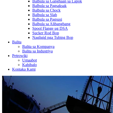
Balbula sa Ganghaan sa Lapok
Balbula sa Pagsaksak
Balbula sa Chock
Balbula sa Slab
Balbula sa Pagsusi
Balbula sa Alibangbang
Spool Flange ug DSA
Sucker Rod Bop
Nagligid nga Tubing Bop
Balita
Balita sa Kompanya
Balita sa Industriya
Petrowiki
Umaabot
Kahibalo
Kontaka Kami