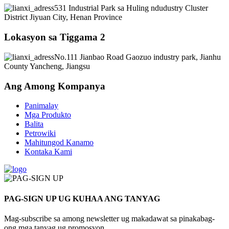
531 Industrial Park sa Huling ndudustry Cluster
District Jiyuan City, Henan Province
Lokasyon sa Tiggama 2
No.111 Jianbao Road Gaozuo industry park, Jianhu
County Yancheng, Jiangsu
Ang Among Kompanya
Panimalay
Mga Produkto
Balita
Petrowiki
Mahitungod Kanamo
Kontaka Kami
PAG-SIGN UP UG KUHAA ANG TANYAG
Mag-subscribe sa among newsletter ug makadawat sa pinakabag-
ong mga tanyag ug promosyon.