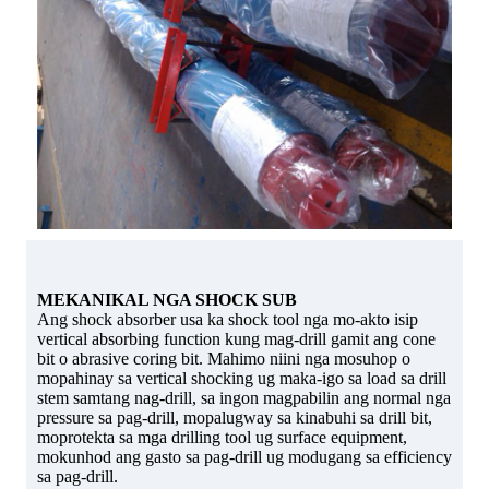
MEKANIKAL NGA SHOCK SUB
Ang shock absorber usa ka shock tool nga mo-akto isip
vertical absorbing function kung mag-drill gamit ang cone
bit o abrasive coring bit. Mahimo niini nga mosuhop o
mopahinay sa vertical shocking ug maka-igo sa load sa drill
stem samtang nag-drill, sa ingon magpabilin ang normal nga
pressure sa pag-drill, mopalugway sa kinabuhi sa drill bit,
moprotekta sa mga drilling tool ug surface equipment,
mokunhod ang gasto sa pag-drill ug modugang sa efficiency
sa pag-drill.