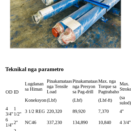
Teknikal nga parametro
Pinakamataas
Pinakamataas
Max. nga
Lugdanan
Max.
nga Tensile
nga Presyon
Torque sa
sa Himan
Strok
Load
sa Pag-drill
Pagtrabaho
OD
ID
(sa
Koneksyon
(Lbf)
(Lbf)
(Lbf-ft)
sulod)
4
1
3 1/2 REG
220,320
89,920
7,370
4''
3/4''
1/2''
6
2''
NC46
337,230
134,890
10,840
4 3/4''
1/4''
2