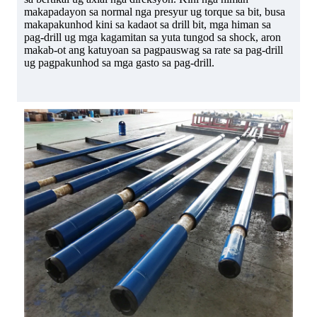
makapadayon sa normal nga presyur ug torque sa bit, busa
makapakunhod kini sa kadaot sa drill bit, mga himan sa
pag-drill ug mga kagamitan sa yuta tungod sa shock, aron
makab-ot ang katuyoan sa pagpauswag sa rate sa pag-drill
ug pagpakunhod sa mga gasto sa pag-drill.