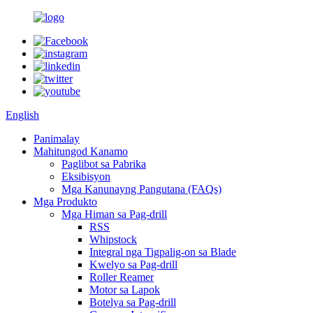
English
Panimalay
Mahitungod Kanamo
Paglibot sa Pabrika
Eksibisyon
Mga Kanunayng Pangutana (FAQs)
Mga Produkto
Mga Himan sa Pag-drill
RSS
Whipstock
Integral nga Tigpalig-on sa Blade
Kwelyo sa Pag-drill
Roller Reamer
Motor sa Lapok
Botelya sa Pag-drill