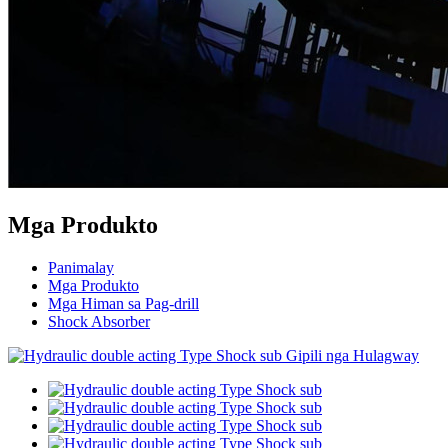
Mga Produkto
Panimalay
Mga Produkto
Mga Himan sa Pag-drill
Shock Absorber