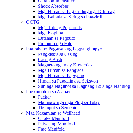
Garapon Intensifier
Shock Absorber
Mga Himan sa Pag-drilling nga Dili-mag
Mga Balbula sa String sa Pag-drill
OCTG
Mga Tubing Pup Joints
Mga Kopling
Lutahan sa Pagbuto
Premium nga Hilo
Pagtrabaho Pag-usab ug Pagpanglimpyo
Pangkiskis sa Casing
Casing Bush
Magneto nga may Kuwerdas
Mga Himan sa Pangisda
Mga Himan sa Paggaling
Himan sa Paggaling sa Seksyon
Sub nga Naglibot sa Daghang Bola nga Nahulog
Pagkompleto sa Atabay
Packer
Matunaw nga mga Plug sa Tulay
Tighupot sa Semento
Mga Kagamitan sa Wellhead
Choke Manifold
Patya ang Manifold
Frac Manifold