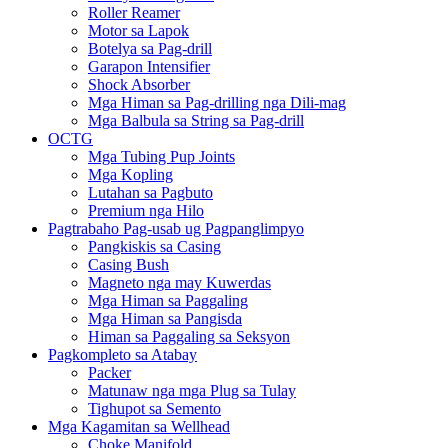
Roller Reamer
Motor sa Lapok
Botelya sa Pag-drill
Garapon Intensifier
Shock Absorber
Mga Himan sa Pag-drilling nga Dili-mag
Mga Balbula sa String sa Pag-drill
OCTG
Mga Tubing Pup Joints
Mga Kopling
Lutahan sa Pagbuto
Premium nga Hilo
Pagtrabaho Pag-usab ug Pagpanglimpyo
Pangkiskis sa Casing
Casing Bush
Magneto nga may Kuwerdas
Mga Himan sa Paggaling
Mga Himan sa Pangisda
Himan sa Paggaling sa Seksyon
Pagkompleto sa Atabay
Packer
Matunaw nga mga Plug sa Tulay
Tighupot sa Semento
Mga Kagamitan sa Wellhead
Choke Manifold