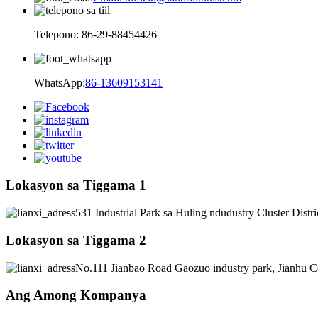
Telepono: 86-29-88454426
WhatsApp:
86-13609153141
Lokasyon sa Tiggama 1
531 Industrial Park sa Huling ndudustry Cluster Distr
Lokasyon sa Tiggama 2
No.111 Jianbao Road Gaozuo industry park, Jianhu C
Ang Among Kompanya