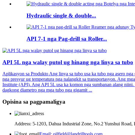
Hydraulic single & double...
API 7-1 nga Pag-drill sa Roller...
API 5L nga walay putol ug hinang nga linya sa tubo
Aplikasyon sa Produkto Ang linya sa tubo usa ka tubo nga asero nga g
nga presyur ug temperatura nga nalangkit sa transportasyon. Ang mg
Institute (API). Ang API 5L usa ka komon nga sumbanan alang niini. 
dagkong diametro nga mga tubo nga gigamit ...
Opisina sa pagpamaligya
Address: 5-1203, Dahua Industrial Zone, No.2 Yunshui Road, 
Email: oilfield@landrilltools.com