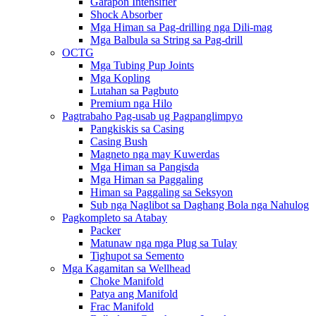
Garapon Intensifier
Shock Absorber
Mga Himan sa Pag-drilling nga Dili-mag
Mga Balbula sa String sa Pag-drill
OCTG
Mga Tubing Pup Joints
Mga Kopling
Lutahan sa Pagbuto
Premium nga Hilo
Pagtrabaho Pag-usab ug Pagpanglimpyo
Pangkiskis sa Casing
Casing Bush
Magneto nga may Kuwerdas
Mga Himan sa Pangisda
Mga Himan sa Paggaling
Himan sa Paggaling sa Seksyon
Sub nga Naglibot sa Daghang Bola nga Nahulog
Pagkompleto sa Atabay
Packer
Matunaw nga mga Plug sa Tulay
Tighupot sa Semento
Mga Kagamitan sa Wellhead
Choke Manifold
Patya ang Manifold
Frac Manifold