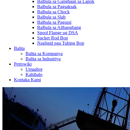
Balbula sa Ganghaan sa Lapok
Balbula sa Pagsaksak
Balbula sa Chock
Balbula sa Slab
Balbula sa Pagsusi
Balbula sa Alibangbang
Spool Flange ug DSA
Sucker Rod Bop
Nagligid nga Tubing Bop
Balita
Balita sa Kompanya
Balita sa Industriya
Petrowiki
Umaabot
Kahibalo
Kontaka Kami