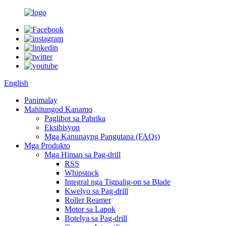
English
Panimalay
Mahitungod Kanamo
Paglibot sa Pabrika
Eksibisyon
Mga Kanunayng Pangutana (FAQs)
Mga Produkto
Mga Himan sa Pag-drill
RSS
Whipstock
Integral nga Tigpalig-on sa Blade
Kwelyo sa Pag-drill
Roller Reamer
Motor sa Lapok
Botelya sa Pag-drill