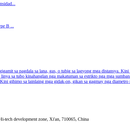
igamit sa pagdala sa lana, gas, o tubig sa lagyong mga distansya. Kin
a linya sa tubo kinahanglan nga makatuman sa estrikto nga mga sumba
Kini gihimo sa lainlaing mga gidak-on, gikan sa gagmay nga diametro 
Hi-tech development zone, Xi'an, 710065, China