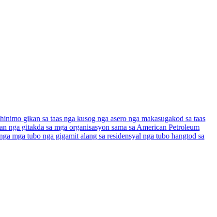
i hinimo gikan sa taas nga kusog nga asero nga makasugakod sa taas
nan nga gitakda sa mga organisasyon sama sa American Petroleum
nga mga tubo nga gigamit alang sa residensyal nga tubo hangtod sa