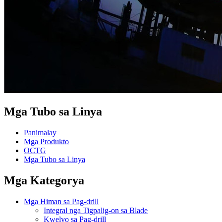
Mga Tubo sa Linya
Panimalay
Mga Produkto
OCTG
Mga Tubo sa Linya
Mga Kategorya
Mga Himan sa Pag-drill
Integral nga Tigpalig-on sa Blade
Kwelyo sa Pag-drill