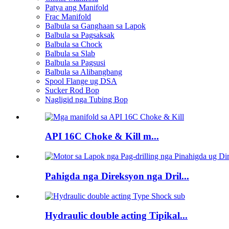
Patya ang Manifold
Frac Manifold
Balbula sa Ganghaan sa Lapok
Balbula sa Pagsaksak
Balbula sa Chock
Balbula sa Slab
Balbula sa Pagsusi
Balbula sa Alibangbang
Spool Flange ug DSA
Sucker Rod Bop
Nagligid nga Tubing Bop
API 16C Choke & Kill m...
Pahigda nga Direksyon nga Dril...
Hydraulic double acting Tipikal...